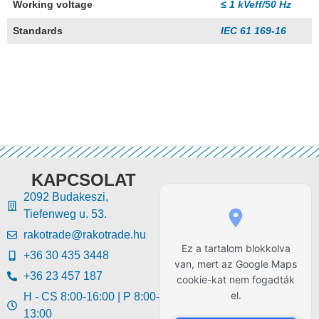
Working voltage
≤ 1 kVeff/50 Hz
Standards
IEC 61 169-16
KAPCSOLAT
2092 Budakeszi,
Tiefenweg u. 53.
rakotrade@rakotrade.hu
Ez a tartalom blokkolva
+36 30 435 3448
van, mert az Google Maps
+36 23 457 187
cookie-kat nem fogadták
el.
H - CS 8:00-16:00 | P 8:00-
13:00