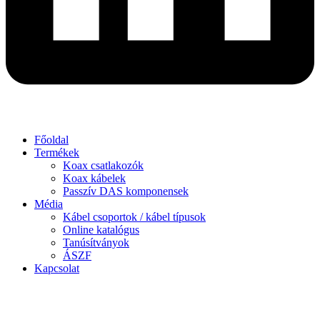
Főoldal
Termékek
Koax csatlakozók
Koax kábelek
Passzív DAS komponensek
Média
Kábel csoportok / kábel típusok
Online katalógus
Tanúsítványok
ÁSZF
Kapcsolat