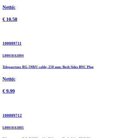
Nettó:
€
10.58
100009711
L00010A1804
Telegaertner RG-59B/U cable, 250 mm: Both Sides BNC Plug
Nettó:
€
9.99
100009712
L00010A1805