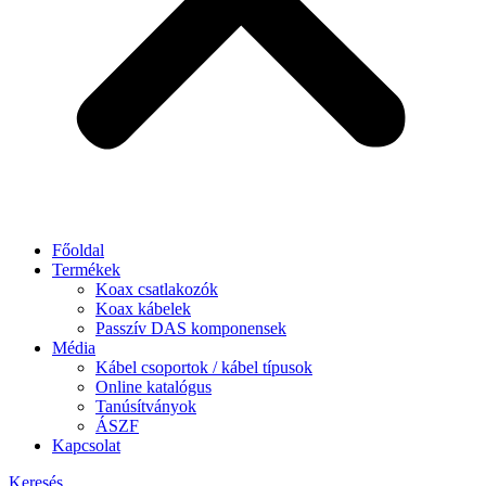
Főoldal
Termékek
Koax csatlakozók
Koax kábelek
Passzív DAS komponensek
Média
Kábel csoportok / kábel típusok
Online katalógus
Tanúsítványok
ÁSZF
Kapcsolat
Keresés