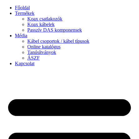
Ugrás
Főoldal
a
Termékek
tartalomhoz
Koax csatlakozók
Koax kábelek
Passzív DAS komponensek
Média
Kábel csoportok / kábel típusok
Online katalógus
Tanúsítványok
ÁSZF
Kapcsolat