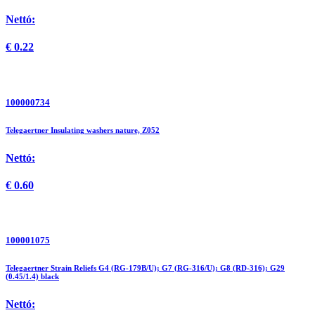
Nettó:
€
0.22
100000734
Telegaertner Insulating washers nature, Z052
Nettó:
€
0.60
100001075
Telegaertner Strain Reliefs G4 (RG-179B/U); G7 (RG-316/U); G8 (RD-316); G29
(0.45/1.4) black
Nettó: