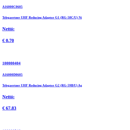
A16000C0605
Telegaertner UHF Reducing Adaptor G1 (RG-58C/U) Ni
Nettó:
€
0.70
100000404
A16000D0605
Telegaertner UHF Reducing Adaptor G2 (RG-59B/U) Ag
Nettó:
€
67.83