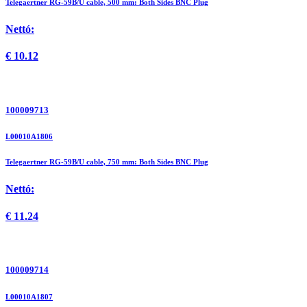
Telegaertner RG-59B/U cable, 500 mm: Both Sides BNC Plug
Nettó:
€
10.12
100009713
L00010A1806
Telegaertner RG-59B/U cable, 750 mm: Both Sides BNC Plug
Nettó:
€
11.24
100009714
L00010A1807