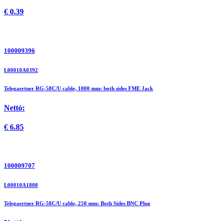
€
0.39
100009396
L00010A0392
Telegaertner RG-58C/U cable, 1000 mm: both sides FME Jack
Nettó:
€
6.85
100009707
L00010A1800
Telegaertner RG-58C/U cable, 250 mm: Both Sides BNC Plug