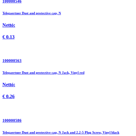
100000546
Telegaertner Dust and protective cap, N
Nettó:
€
0.13
100000563
Telegaertner Dust and protective cap, N Jack, Vinyl red
Nettó:
€
0.26
100000586
Telegaertner Dust and protective cap, N Jack and 2.2-5 Plug Screw, Vinyl black