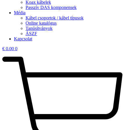
Koax kábelek
Passzív DAS komponensek
Média
Kábel csoportok / kábel típusok
Online katalógus
Tanúsítványok
ÁSZF
Kapcsolat
€
0.00
0