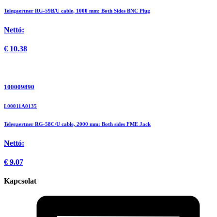
Telegaertner RG-59B/U cable, 1000 mm: Both Sides BNC Plug
Nettó:
€
10.38
100009890
L00011A0135
Telegaertner RG-58C/U cable, 2000 mm: Both sides FME Jack
Nettó:
€
9.07
Kapcsolat