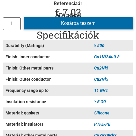
Referenciaár
€
7.03
ÁFA nélkül
Kosárba teszem
Specifikációk
Durability (Matings)
≥ 500
Finish: Inner conductor
Cu1Ni2Au0.8
Finish: Other metal parts
Cu2Ni5
Finish: Outer conductor
Cu2Ni5
Frequency range up to
11 GHz
Insulation resistance
≥ 5 GΩ
Material: gaskets
Silicone
Material: insulators
PTFE/PE
Material: other metal parts
CuZn39Pb3