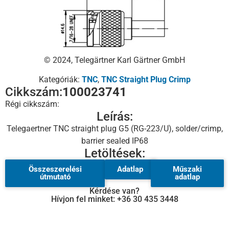
© 2024, Telegärtner Karl Gärtner GmbH
Kategóriák:
TNC
,
TNC Straight Plug Crimp
Cikkszám:
100023741
Régi cikkszám:
Leírás:
Telegaertner TNC straight plug G5 (RG-223/U), solder/crimp,
barrier sealed IP68
Letöltések:
Összeszerelési
Adatlap
Műszaki
útmutató
adatlap
Kérdése van?
Hívjon fel minket: +36 30 435 3448