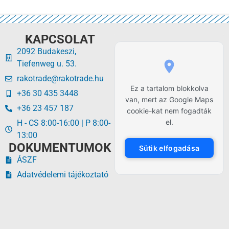
KAPCSOLAT
2092 Budakeszi,
Tiefenweg u. 53.
rakotrade@rakotrade.hu
Ez a tartalom blokkolva
+36 30 435 3448
van, mert az Google Maps
+36 23 457 187
cookie-kat nem fogadták
el.
H - CS 8:00-16:00 | P 8:00-
13:00
DOKUMENTUMOK
Sütik elfogadása
ÁSZF
Adatvédelemi tájékoztató