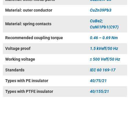
Material: outer conductor
CuZn39Pb3
CuBe2;
Material: spring contacts
CuNi1Pb1(C97)
Recommended coupling torque
0.46 – 0.69 Nm
Voltage proof
1.5 kVeff/50 Hz
Working voltage
≤ 500 Veff/50 Hz
Standards
IEC 60 169-17
Types with PE insulator
40/75/21
Types with PTFE insulator
40/155/21