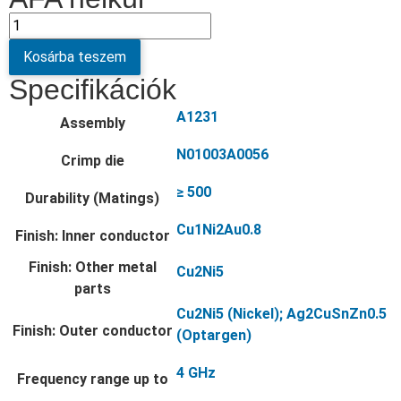
Kosárba teszem
Specifikációk
A1231
Assembly
N01003A0056
Crimp die
≥ 500
Durability (Matings)
Cu1Ni2Au0.8
Finish: Inner conductor
Finish: Other metal
Cu2Ni5
parts
Cu2Ni5 (Nickel); Ag2CuSnZn0.5
Finish: Outer conductor
(Optargen)
4 GHz
Frequency range up to