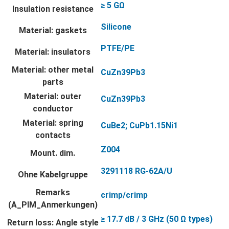
≥ 5 GΩ
Insulation resistance
Silicone
Material: gaskets
PTFE/PE
Material: insulators
Material: other metal
CuZn39Pb3
parts
Material: outer
CuZn39Pb3
conductor
Material: spring
CuBe2; CuPb1.15Ni1
contacts
Z004
Mount. dim.
3291118 RG-62A/U
Ohne Kabelgruppe
Remarks
crimp/crimp
(A_PIM_Anmerkungen)
≥ 17.7 dB / 3 GHz (50 Ω types)
Return loss: Angle style