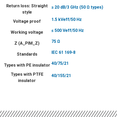
Return loss: Straight
≥ 20 dB/3 GHz (50 Ω types)
style
1.5 kVeff/50 Hz
Voltage proof
≤ 500 Veff/50 Hz
Working voltage
75 Ω
Z (A_PIM_Z)
IEC 61 169-8
Standards
40/75/21
Types with PE insulator
Types with PTFE
40/155/21
insulator