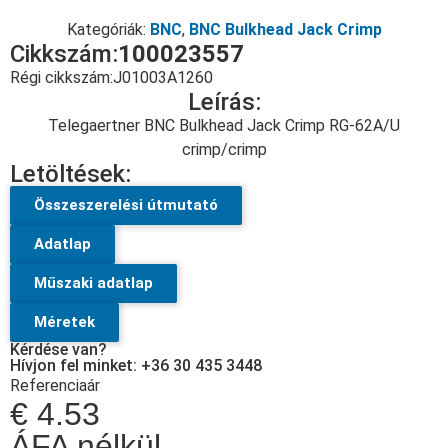
Kategóriák:
BNC
,
BNC Bulkhead Jack Crimp
Cikkszám:
100023557
Régi cikkszám:
J01003A1260
Leírás:
Telegaertner BNC Bulkhead Jack Crimp RG-62A/U
crimp/crimp
Letöltések:
Összeszerelési útmutató
Adatlap
Műszaki adatlap
Méretek
Kérdése van?
Hívjon fel minket: +36 30 435 3448
Referenciaár
€
4.53
ÁFA nélkül