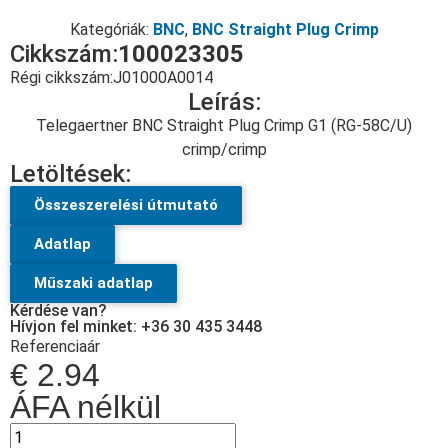
Kategóriák:
BNC
,
BNC Straight Plug Crimp
Cikkszám:
100023305
Régi cikkszám:
J01000A0014
Leírás:
Telegaertner BNC Straight Plug Crimp G1 (RG-58C/U)
crimp/crimp
Letöltések:
Összeszerelési útmutató
Adatlap
Műszaki adatlap
Kérdése van?
Hívjon fel minket: +36 30 435 3448
Referenciaár
€
2.94
ÁFA nélkül