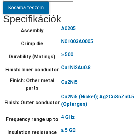
Kosárba teszem
Specifikációk
A0205
Assembly
N01003A0005
Crimp die
≥ 500
Durability (Matings)
Cu1Ni2Au0.8
Finish: Inner conductor
Finish: Other metal
Cu2Ni5
parts
Cu2Ni5 (Nickel); Ag2CuSnZn0.5
Finish: Outer conductor
(Optargen)
4 GHz
Frequency range up to
≥ 5 GΩ
Insulation resistance