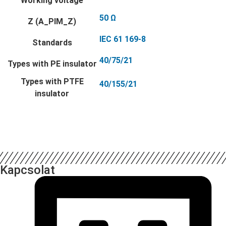
Working voltage
50 Ω
Z (A_PIM_Z)
IEC 61 169-8
Standards
40/75/21
Types with PE insulator
Types with PTFE
40/155/21
insulator
Kapcsolat