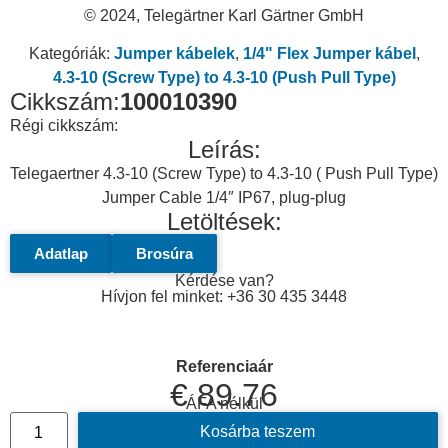
© 2024, Telegärtner Karl Gärtner GmbH
Kategóriák:
Jumper kábelek
,
1/4" Flex Jumper kábel
,
4.3-10 (Screw Type) to 4.3-10 (Push Pull Type)
Cikkszám:
100010390
Régi cikkszám:
Leírás:
Telegaertner 4.3-10 (Screw Type) to 4.3-10 ( Push Pull Type)
Jumper Cable 1/4″ IP67, plug-plug
Letöltések:
Adatlap
Brosúra
Kérdése van?
Hívjon fel minket: +36 30 435 3448
Referenciaár
€
89.76
ÁFA nélkül
Kosárba teszem