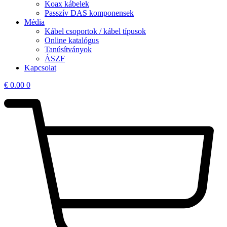
Koax kábelek
Passzív DAS komponensek
Média
Kábel csoportok / kábel típusok
Online katalógus
Tanúsítványok
ÁSZF
Kapcsolat
€
0.00
0