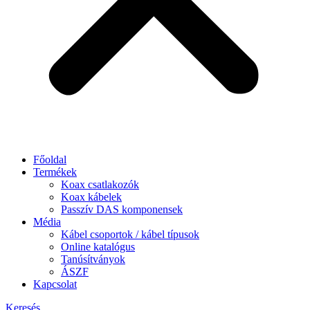
Főoldal
Termékek
Koax csatlakozók
Koax kábelek
Passzív DAS komponensek
Média
Kábel csoportok / kábel típusok
Online katalógus
Tanúsítványok
ÁSZF
Kapcsolat
Keresés