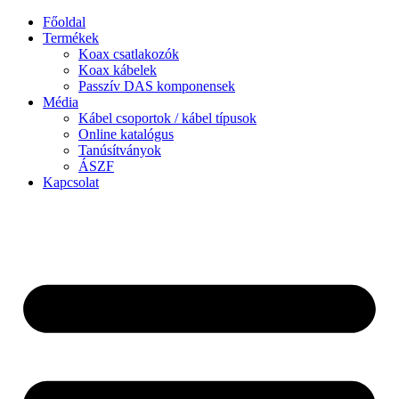
Ugrás
Főoldal
a
Termékek
tartalomhoz
Koax csatlakozók
Koax kábelek
Passzív DAS komponensek
Média
Kábel csoportok / kábel típusok
Online katalógus
Tanúsítványok
ÁSZF
Kapcsolat