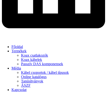
Főoldal
Termékek
Koax csatlakozók
Koax kábelek
Passzív DAS komponensek
Média
Kábel csoportok / kábel típusok
Online katalógus
Tanúsítványok
ÁSZF
Kapcsolat