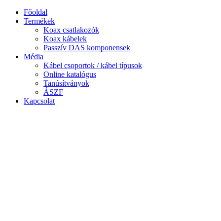
Ugrás
Főoldal
a
Termékek
tartalomhoz
Koax csatlakozók
Koax kábelek
Passzív DAS komponensek
Média
Kábel csoportok / kábel típusok
Online katalógus
Tanúsítványok
ÁSZF
Kapcsolat