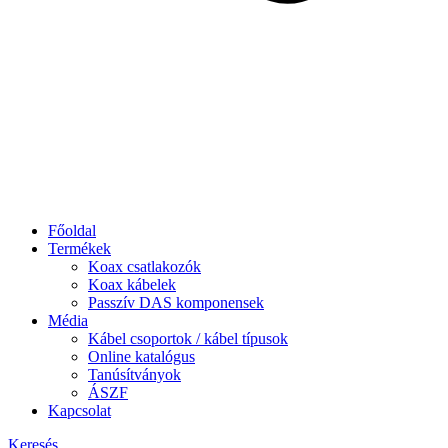
Főoldal
Termékek
Koax csatlakozók
Koax kábelek
Passzív DAS komponensek
Média
Kábel csoportok / kábel típusok
Online katalógus
Tanúsítványok
ÁSZF
Kapcsolat
Keresés