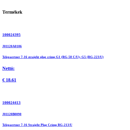
Termékek
100024395
J01120A0106
Telegaertner 7-16 straight plug crimp G1 (RG-58 C/U); G5 (RG-223/U)
Nettó:
€
18.61
100024413
J01120B0090
Telegaertner 7-16 Straight Plug Crimp RG-213/U