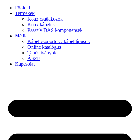
Ugrás
Főoldal
a
Termékek
tartalomhoz
Koax csatlakozók
Koax kábelek
Passzív DAS komponensek
Média
Kábel csoportok / kábel típusok
Online katalógus
Tanúsítványok
ÁSZF
Kapcsolat