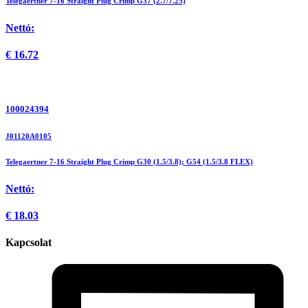
Telegaertner 7-16 Straight Plug Crimp G37 (2.7/7.25)
Nettó:
€
16.72
100024394
J01120A0105
Telegaertner 7-16 Straight Plug Crimp G30 (1.5/3.8); G54 (1.5/3.8 FLEX)
Nettó:
€
18.03
Kapcsolat