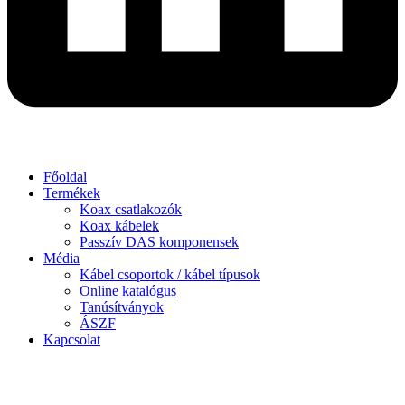
Főoldal
Termékek
Koax csatlakozók
Koax kábelek
Passzív DAS komponensek
Média
Kábel csoportok / kábel típusok
Online katalógus
Tanúsítványok
ÁSZF
Kapcsolat