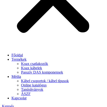
Főoldal
Termékek
Koax csatlakozók
Koax kábelek
Passzív DAS komponensek
Média
Kábel csoportok / kábel típusok
Online katalógus
Tanúsítványok
ÁSZF
Kapcsolat
Keresés