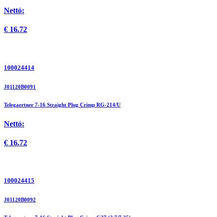
Nettó:
€
16.72
100024414
J01120B0091
Telegaertner 7-16 Straight Plug Crimp RG-214/U
Nettó:
€
16.72
100024415
J01120B0092