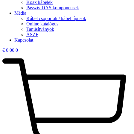
Koax kábelek
Passzív DAS komponensek
Média
Kábel csoportok / kábel típusok
Online katalógus
Tanúsítványok
ÁSZF
Kapcsolat
€
0.00
0