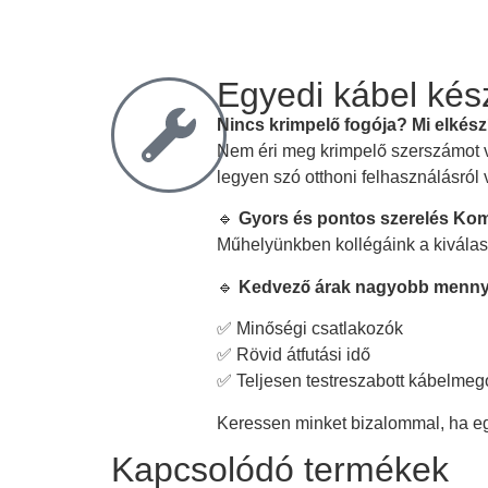
Egyedi kábel kész
Nincs krimpelő fogója? Mi elkészí
Nem éri meg krimpelő szerszámot 
legyen szó otthoni felhasználásról 
🔹
Gyors és pontos szerelés Ko
Műhelyünkben kollégáink a kiválaszt
🔹
Kedvező árak nagyobb menny
✅ Minőségi csatlakozók
✅ Rövid átfutási idő
✅ Teljesen testreszabott kábelme
Keressen minket bizalommal, ha e
Kapcsolódó termékek