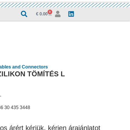
0
€
0.00
Cables and Connectors
ILIKON TÖMÍTÉS L
L
36 30 435 3448
os árért kérjük, kérjen árajánlatot