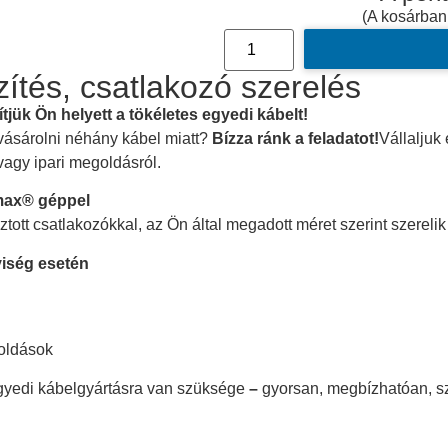
(A kosárban
ítés, csatlakozó szerelés
tjük Ön helyett a tökéletes egyedi kábelt!
vásárolni néhány kábel miatt?
Bízza ránk a feladatot!
Vállaljuk
vagy ipari megoldásról.
max® géppel
ott csatlakozókkal, az Ön által megadott méret szerint szerelik
iség esetén
goldások
gyedi kábelgyártásra van szüksége
–
gyorsan, megbízhatóan, s