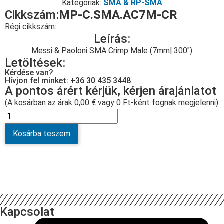
Kategóriák:
SMA & RP-SMA
Cikkszám:
MP-C.SMA.AC7M-CR
Régi cikkszám:
Leírás:
Messi & Paoloni SMA Crimp Male (7mm|.300″)
Letöltések:
Kérdése van?
Hívjon fel minket: +36 30 435 3448
A pontos árért kérjük, kérjen árajánlatot
(A kosárban az árak 0,00 € vagy 0 Ft-ként fognak megjelenni)
Kosárba teszem
Kapcsolat