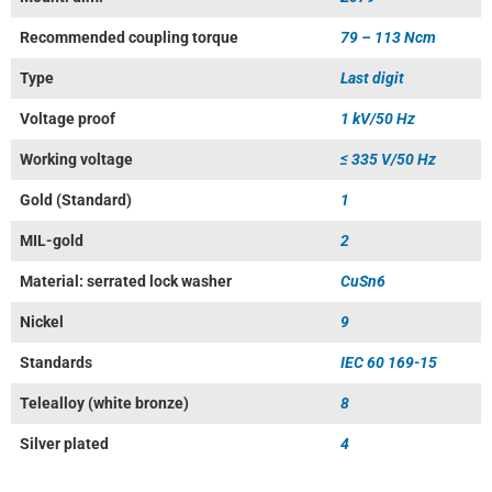
Recommended coupling torque
79 – 113 Ncm
Type
Last digit
Voltage proof
1 kV/50 Hz
Working voltage
≤ 335 V/50 Hz
Gold (Standard)
1
MIL-gold
2
Material: serrated lock washer
CuSn6
Nickel
9
Standards
IEC 60 169-15
Telealloy (white bronze)
8
Silver plated
4