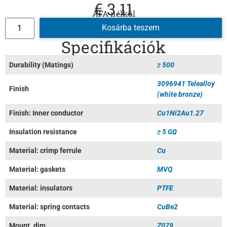
€
3.11
ÁFA nélkül
Kosárba teszem
Specifikációk
Durability (Matings)
≥ 500
3096941 Telealloy
Finish
(white bronze)
Finish: Inner conductor
Cu1Ni2Au1.27
Insulation resistance
≥ 5 GΩ
Material: crimp ferrule
Cu
Material: gaskets
MVQ
Material: insulators
PTFE
Material: spring contacts
CuBe2
Mount. dim.
Z079