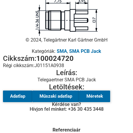
© 2024, Telegärtner Karl Gärtner GmbH
Kategóriák:
SMA
,
SMA PCB Jack
Cikkszám:
100024720
Régi cikkszám:
J01151A0938
Leírás:
Telegaertner SMA PCB Jack
Letöltések:
Adatlap
Műszaki adatlap
Méretek
Kérdése van?
Hívjon fel minket: +36 30 435 3448
Referenciaár