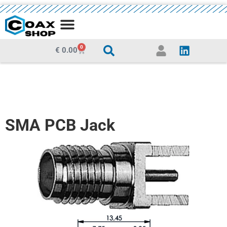
0
€
0.00
SMA PCB Jack