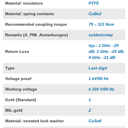
Material: insulators
PTFE
Material: spring contacts
CuBe2
Recommended coupling torque
79 – 113 Ncm
Remarks (A_PIM_Anmerkungen)
solder/crimp
typ.: 1 GHz: -29
Return Loss
dB; 2 GHz: -24 dB;
4 GHz: -21 dB
Type
Last digit
Voltage proof
1 kV/50 Hz
Working voltage
≤ 335 V/50 Hz
Gold (Standard)
1
MIL-gold
2
Material: serrated lock washer
CuSn6