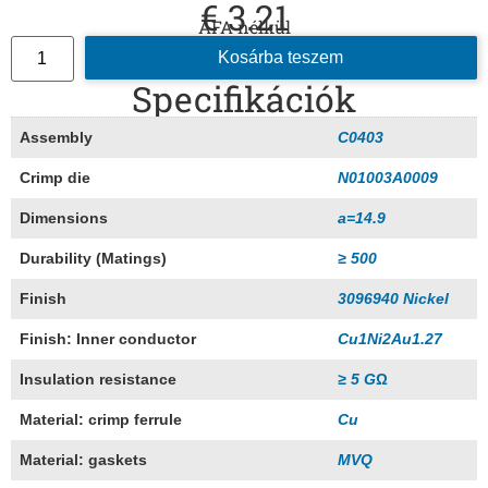
€
3.21
ÁFA nélkül
Kosárba teszem
Specifikációk
Assembly
C0403
Crimp die
N01003A0009
Dimensions
a=14.9
Durability (Matings)
≥ 500
Finish
3096940 Nickel
Finish: Inner conductor
Cu1Ni2Au1.27
Insulation resistance
≥ 5 GΩ
Material: crimp ferrule
Cu
Material: gaskets
MVQ