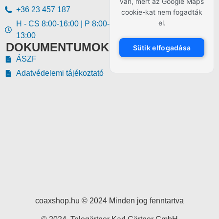
van, mert az Google Maps
+36 23 457 187
cookie-kat nem fogadták
el.
H - CS 8:00-16:00 | P 8:00-
13:00
DOKUMENTUMOK
Sütik elfogadása
ÁSZF
Adatvédelemi tájékoztató
coaxshop.hu © 2024 Minden jog fenntartva