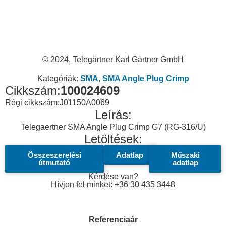
© 2024, Telegärtner Karl Gärtner GmbH
Kategóriák:
SMA
,
SMA Angle Plug Crimp
Cikkszám:
100024609
Régi cikkszám:
J01150A0069
Leírás:
Telegaertner SMA Angle Plug Crimp G7 (RG-316/U)
Letöltések:
Összeszerelési
Adatlap
Műszaki
útmutató
adatlap
Kérdése van?
Hívjon fel minket: +36 30 435 3448
Referenciaár