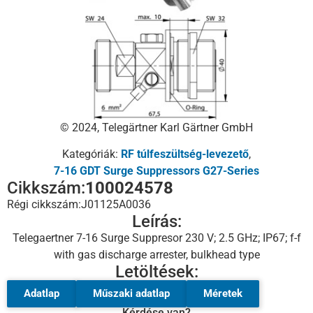
© 2024, Telegärtner Karl Gärtner GmbH
Kategóriák:
RF túlfeszültség-levezető
,
7-16 GDT Surge Suppressors G27-Series
Cikkszám:
100024578
Régi cikkszám:
J01125A0036
Leírás:
Telegaertner 7-16 Surge Suppresor 230 V; 2.5 GHz; IP67; f-f
with gas discharge arrester, bulkhead type
Letöltések:
Adatlap
Műszaki adatlap
Méretek
Kérdése van?