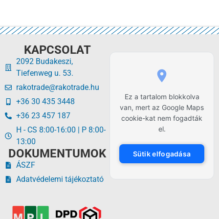
KAPCSOLAT
2092 Budakeszi,
Tiefenweg u. 53.
rakotrade@rakotrade.hu
Ez a tartalom blokkolva
+36 30 435 3448
van, mert az Google Maps
+36 23 457 187
cookie-kat nem fogadták
el.
H - CS 8:00-16:00 | P 8:00-
13:00
DOKUMENTUMOK
Sütik elfogadása
ÁSZF
Adatvédelemi tájékoztató