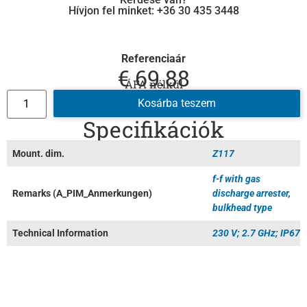
Hívjon fel minket: +36 30 435 3448
Referenciaár
€
69.88
ÁFA nélkül
Kosárba teszem
Specifikációk
Mount. dim.
Z117
f-f with gas
Remarks (A_PIM_Anmerkungen)
discharge arrester,
bulkhead type
Technical Information
230 V; 2.7 GHz; IP67