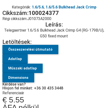
Kategóriák:
1.6/5.6
,
1.6/5.6 Bulkhead Jack Crimp
Cikkszám:
100024377
Régi cikkszám:
J01073A2000
Leírás:
Telegaertner 1.6/5.6 Bulkhead Jack Crimp G4 (RG-179B/U),
G50 fixed mount
Letöltések:
Összeszerelési útmutató
Adatlap
Műszaki adatlap
Dimensions
Kérdése van?
Hívjon fel minket: +36 30 435 3448
Referenciaár
€
5.55
ÁFA nélkül