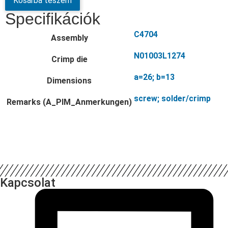
Kosárba teszem
Specifikációk
C4704
Assembly
N01003L1274
Crimp die
a=26; b=13
Dimensions
screw; solder/crimp
Remarks (A_PIM_Anmerkungen)
Kapcsolat