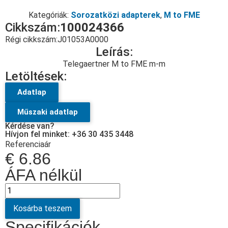
Kategóriák:
Sorozatközi adapterek
,
M to FME
Cikkszám:
100024366
Régi cikkszám:
J01053A0000
Leírás:
Telegaertner M to FME m-m
Letöltések:
Adatlap
Műszaki adatlap
Kérdése van?
Hívjon fel minket: +36 30 435 3448
Referenciaár
€
6.86
ÁFA nélkül
Kosárba teszem
Specifikációk