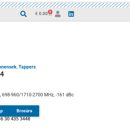
0
€
0.00
onensek
,
Tappers
4
dB, 698-960/1710-2700 MHz, -161 dBc
ap
Brosúra
36 30 435 3448