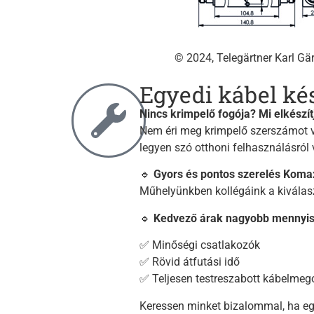
© 2024, Telegärtner Karl G
Egyedi kábel kés
Nincs krimpelő fogója? Mi elkészít
Nem éri meg krimpelő szerszámot v
legyen szó otthoni felhasználásról 
🔹
Gyors és pontos szerelés Kom
Műhelyünkben kollégáink a kiválaszt
🔹
Kedvező árak nagyobb mennyis
✅ Minőségi csatlakozók
✅ Rövid átfutási idő
✅ Teljesen testreszabott kábelmeg
Keressen minket bizalommal, ha e