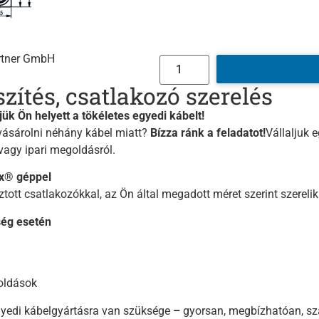
ärtner GmbH
zítés, csatlakozó szerelés
jük Ön helyett a tökéletes egyedi kábelt!
ásárolni néhány kábel miatt?
Bízza ránk a feladatot!
Vállaljuk 
vagy ipari megoldásról.
ax® géppel
ott csatlakozókkal, az Ön által megadott méret szerint szerelik
ég esetén
oldások
gyedi kábelgyártásra van szüksége
–
gyorsan, megbízhatóan, sz