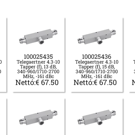
100025435
100025436
0
Telegaertner 4.3-10
Telegaertner 4.3-10
Tapper (f), 13 dB,
Tapper (f), 15 dB,
0
340-960/1710-2700
340-960/1710-2700
MHz, -161 dBc
MHz, -161 dBc
0
Nettó:
€
67.50
Nettó:
€
67.50