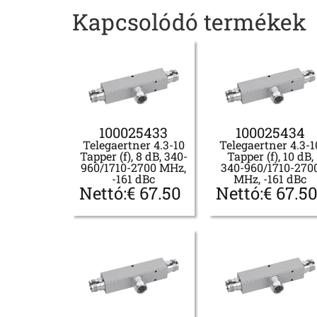
Kapcsolódó termékek
100025433
100025434
Telegaertner 4.3-10
Telegaertner 4.3-1
Tapper (f), 8 dB, 340-
Tapper (f), 10 dB,
960/1710-2700 MHz,
340-960/1710-270
-161 dBc
MHz, -161 dBc
Nettó:
€
67.50
Nettó:
€
67.5