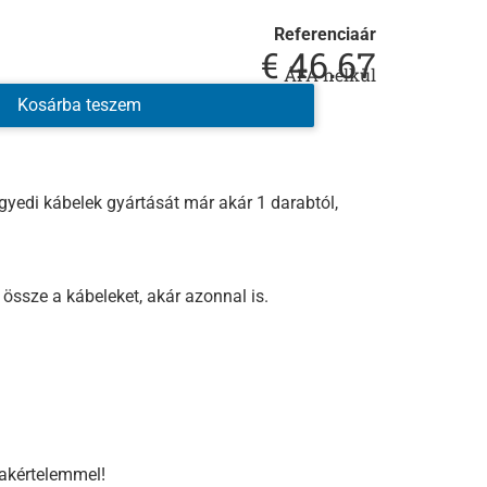
Referenciaár
€
46.67
ÁFA nélkül
Kosárba teszem
egyedi kábelek gyártását már akár 1 darabtól,
 össze a kábeleket, akár azonnal is.
akértelemmel!