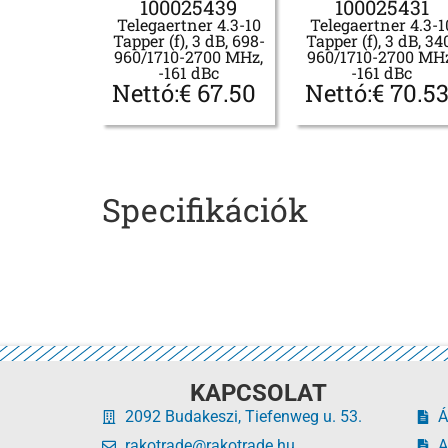
100025439
100025431
Telegaertner 4.3-10
Telegaertner 4.3-1
Tapper (f), 3 dB, 698-
Tapper (f), 3 dB, 34
960/1710-2700 MHz,
960/1710-2700 MH
-161 dBc
-161 dBc
Nettó:
€
67.50
Nettó:
€
70.5
Specifikációk
KAPCSOLAT
2092 Budakeszi, Tiefenweg u. 53.
Á
rakotrade@rakotrade.hu
A