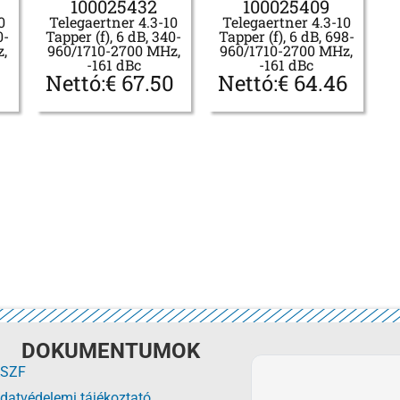
100025432
100025409
0
Telegaertner 4.3-10
Telegaertner 4.3-10
0-
Tapper (f), 6 dB, 340-
Tapper (f), 6 dB, 698-
z,
960/1710-2700 MHz,
960/1710-2700 MHz,
-161 dBc
-161 dBc
3
Nettó:
€
67.50
Nettó:
€
64.46
DOKUMENTUMOK
SZF
datvédelemi tájékoztató