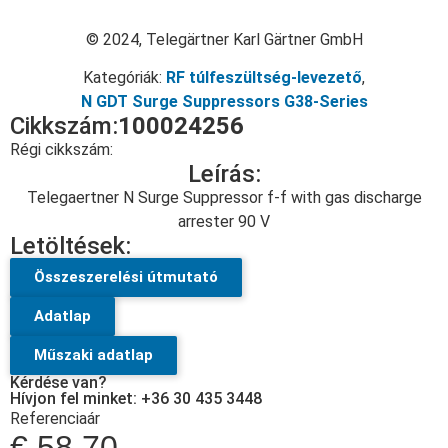
© 2024, Telegärtner Karl Gärtner GmbH
Kategóriák:
RF túlfeszültség-levezető
,
N GDT Surge Suppressors G38-Series
Cikkszám:
100024256
Régi cikkszám:
Leírás:
Telegaertner N Surge Suppressor f-f with gas discharge
arrester 90 V
Letöltések:
Összeszerelési útmutató
Adatlap
Műszaki adatlap
Kérdése van?
Hívjon fel minket: +36 30 435 3448
Referenciaár
€
58.70