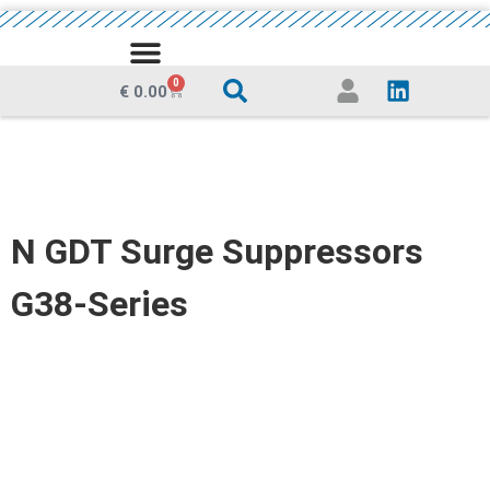
0
€
0.00
N GDT Surge Suppressors
G38-Series