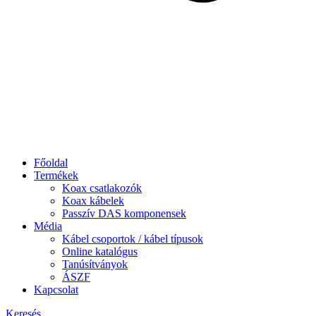
Főoldal
Termékek
Koax csatlakozók
Koax kábelek
Passzív DAS komponensek
Média
Kábel csoportok / kábel típusok
Online katalógus
Tanúsítványok
ÁSZF
Kapcsolat
Keresés