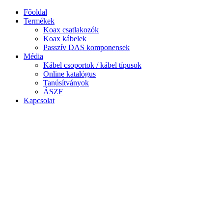
Ugrás
Főoldal
a
Termékek
tartalomhoz
Koax csatlakozók
Koax kábelek
Passzív DAS komponensek
Média
Kábel csoportok / kábel típusok
Online katalógus
Tanúsítványok
ÁSZF
Kapcsolat