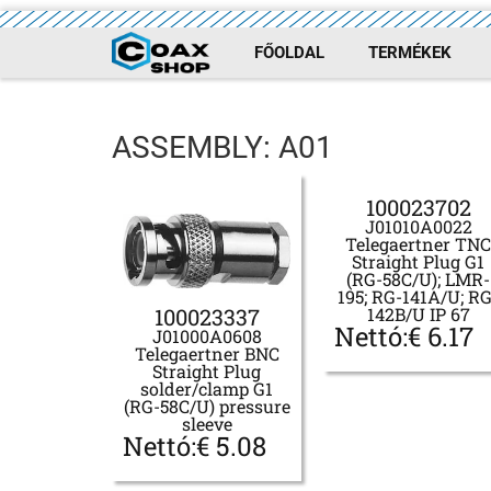
FŐOLDAL
TERMÉKEK
ASSEMBLY: A01
100023702
J01010A0022
Telegaertner TN
Straight Plug G1
(RG-58C/U); LMR-
195; RG-141A/U; RG
100023337
142B/U IP 67
Nettó:
€
6.17
J01000A0608
Telegaertner BNC
Straight Plug
solder/clamp G1
(RG-58C/U) pressure
sleeve
Nettó:
€
5.08