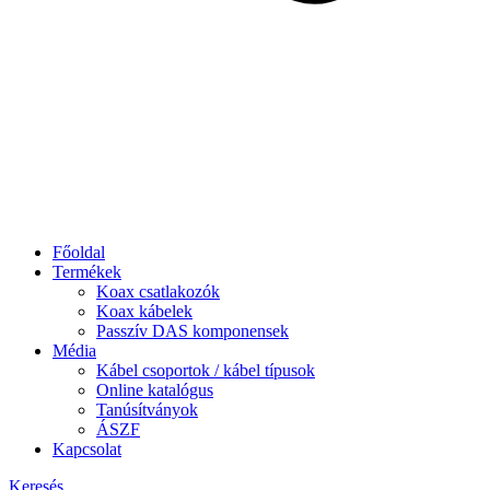
Főoldal
Termékek
Koax csatlakozók
Koax kábelek
Passzív DAS komponensek
Média
Kábel csoportok / kábel típusok
Online katalógus
Tanúsítványok
ÁSZF
Kapcsolat
Keresés