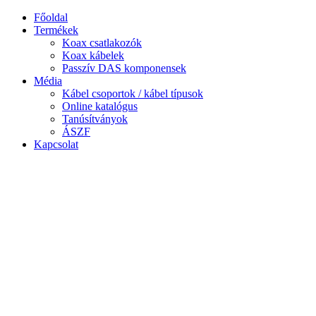
Ugrás
Főoldal
a
Termékek
tartalomhoz
Koax csatlakozók
Koax kábelek
Passzív DAS komponensek
Média
Kábel csoportok / kábel típusok
Online katalógus
Tanúsítványok
ÁSZF
Kapcsolat