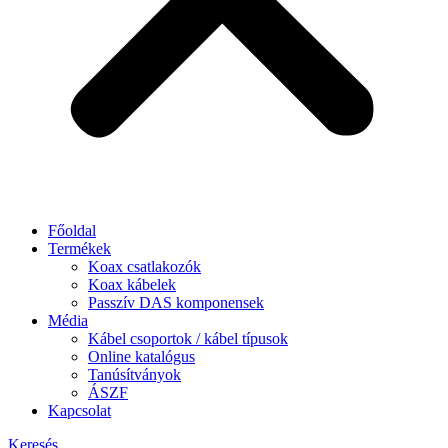
Főoldal
Termékek
Koax csatlakozók
Koax kábelek
Passzív DAS komponensek
Média
Kábel csoportok / kábel típusok
Online katalógus
Tanúsítványok
ÁSZF
Kapcsolat
Keresés