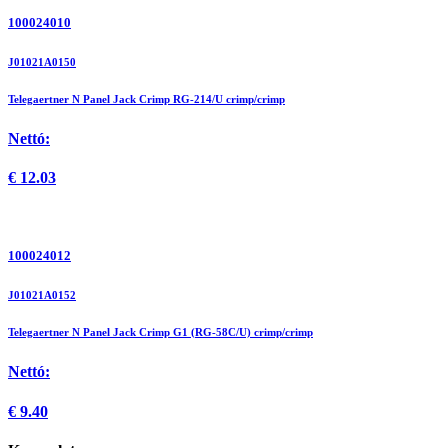
100024010
J01021A0150
Telegaertner N Panel Jack Crimp RG-214/U crimp/crimp
Nettó:
€
12.03
100024012
J01021A0152
Telegaertner N Panel Jack Crimp G1 (RG-58C/U) crimp/crimp
Nettó:
€
9.40