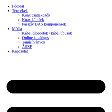
Ugrás
Főoldal
a
Termékek
tartalomhoz
Koax csatlakozók
Koax kábelek
Passzív DAS komponensek
Média
Kábel csoportok / kábel típusok
Online katalógus
Tanúsítványok
ÁSZF
Kapcsolat