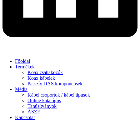
Főoldal
Termékek
Koax csatlakozók
Koax kábelek
Passzív DAS komponensek
Média
Kábel csoportok / kábel típusok
Online katalógus
Tanúsítványok
ÁSZF
Kapcsolat