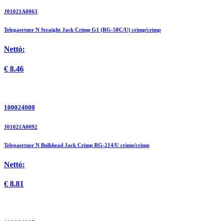
J01021A0063
Telegaertner N Straight Jack Crimp G1 (RG-58C/U) crimp/crimp
Nettó:
€
8.46
100024000
J01021A0092
Telegaertner N Bulkhead Jack Crimp RG-214/U crimp/crimp
Nettó:
€
8.81