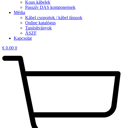
Koax kábelek
Passzív DAS komponensek
Média
Kábel csoportok / kábel típusok
Online katalógus
Tanúsítványok
ÁSZF
Kapcsolat
€
0.00
0