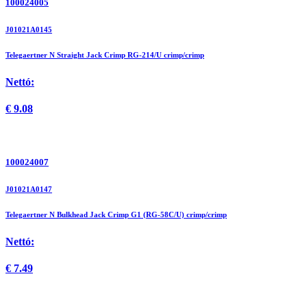
100024005
J01021A0145
Telegaertner N Straight Jack Crimp RG-214/U crimp/crimp
Nettó:
€
9.08
100024007
J01021A0147
Telegaertner N Bulkhead Jack Crimp G1 (RG-58C/U) crimp/crimp
Nettó:
€
7.49