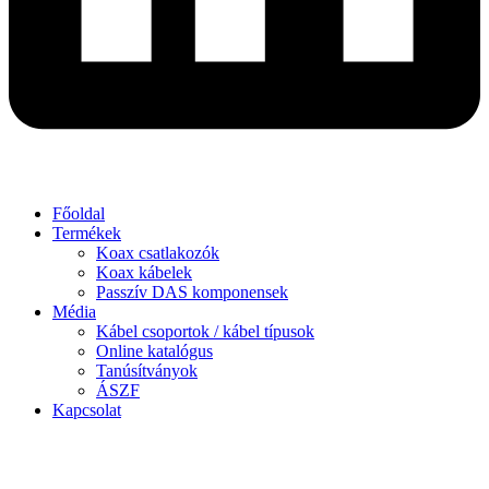
Főoldal
Termékek
Koax csatlakozók
Koax kábelek
Passzív DAS komponensek
Média
Kábel csoportok / kábel típusok
Online katalógus
Tanúsítványok
ÁSZF
Kapcsolat