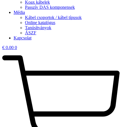
Koax kábelek
Passzív DAS komponensek
Média
Kábel csoportok / kábel típusok
Online katalógus
Tanúsítványok
ÁSZF
Kapcsolat
€
0.00
0