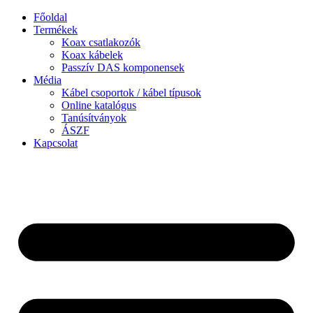
Ugrás
Főoldal
a
Termékek
tartalomhoz
Koax csatlakozók
Koax kábelek
Passzív DAS komponensek
Média
Kábel csoportok / kábel típusok
Online katalógus
Tanúsítványok
ÁSZF
Kapcsolat