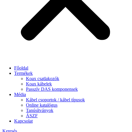
Főoldal
Termékek
Koax csatlakozók
Koax kábelek
Passzív DAS komponensek
Média
Kábel csoportok / kábel típusok
Online katalógus
Tanúsítványok
ÁSZF
Kapcsolat
Keresés