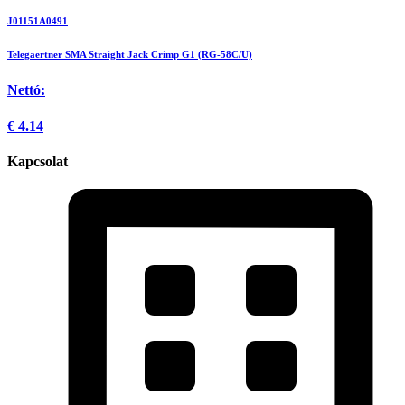
J01151A0491
Telegaertner SMA Straight Jack Crimp G1 (RG-58C/U)
Nettó:
€
4.14
Kapcsolat