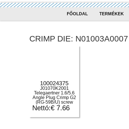
FŐOLDAL
TERMÉKEK
CRIMP DIE: N01003A0007
100024375
J01070K2001
Telegaertner 1.6/5.6
Angle Plug Crimp G2
(RG-59B/U) screw
Nettó:
€
7.66