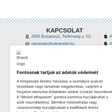
KAPCSOLAT
2092 Budakeszi, Tiefenweg u. 53.
rakotrade@rakotrade.hu
A
+36 30 435 3448
+36 23 457 187
H - CS 8:00-16:00 | P 8:00-13:00
Fontosnak tartjuk az adatok védelmét
A böngészési élmény fokozása, a személyre szabott
hirdetések vagy tartalmak megjelenítése, valamint a
forgalom elemzése érdekében sütiket (cookie) használunk
A "Mindet elfogadom" gombra kattintva hozzájárulhat a
sütik használatához. Bármikor módosíthatja vagy
visszavonhatja hozzájárulását a beállítások ikonra