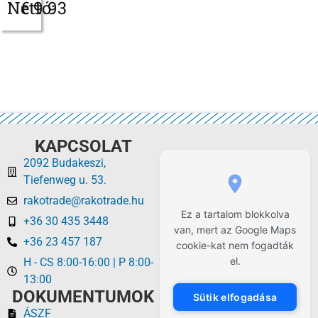
Nettó:
€
9.93
KAPCSOLAT
2092 Budakeszi,
Tiefenweg u. 53.
rakotrade@rakotrade.hu
Ez a tartalom blokkolva
+36 30 435 3448
van, mert az Google Maps
+36 23 457 187
cookie-kat nem fogadták
el.
H - CS 8:00-16:00 | P 8:00-
13:00
DOKUMENTUMOK
Sütik elfogadása
ÁSZF