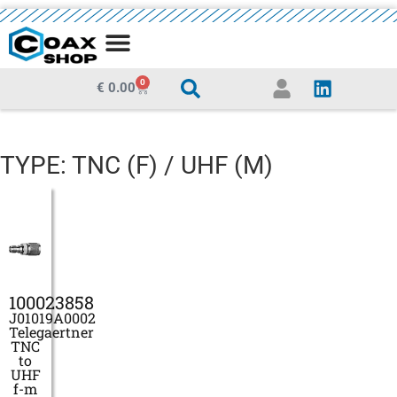
0
€
0.00
TYPE: TNC (F) / UHF (M)
100023858
J01019A0002
Telegaertner
TNC
to
UHF
f-m