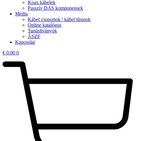
Koax kábelek
Passzív DAS komponensek
Média
Kábel csoportok / kábel típusok
Online katalógus
Tanúsítványok
ÁSZF
Kapcsolat
€
0.00
0