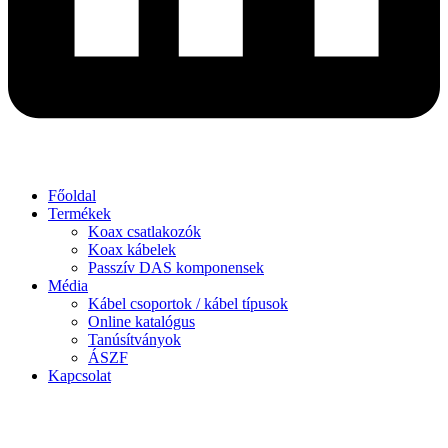
Főoldal
Termékek
Koax csatlakozók
Koax kábelek
Passzív DAS komponensek
Média
Kábel csoportok / kábel típusok
Online katalógus
Tanúsítványok
ÁSZF
Kapcsolat