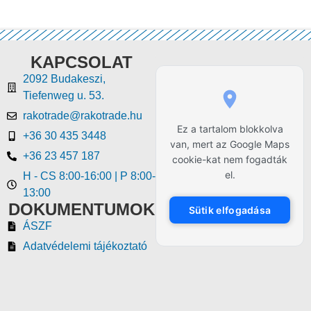
KAPCSOLAT
2092 Budakeszi,
Tiefenweg u. 53.
rakotrade@rakotrade.hu
Ez a tartalom blokkolva
+36 30 435 3448
van, mert az Google Maps
+36 23 457 187
cookie-kat nem fogadták
el.
H - CS 8:00-16:00 | P 8:00-
13:00
DOKUMENTUMOK
Sütik elfogadása
ÁSZF
Adatvédelemi tájékoztató