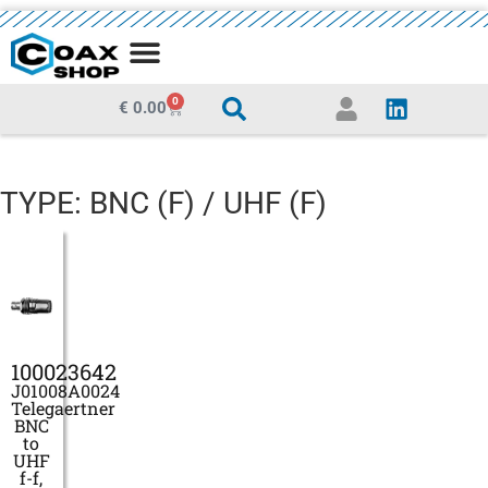
0
€
0.00
TYPE: BNC (F) / UHF (F)
100023642
J01008A0024
Telegaertner
BNC
to
UHF
f-f,