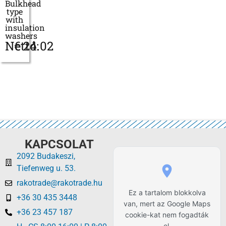
Bulkhead
type
with
insulation
washers
Nettó:
€
24.02
KAPCSOLAT
2092 Budakeszi,
Tiefenweg u. 53.
rakotrade@rakotrade.hu
Ez a tartalom blokkolva
+36 30 435 3448
van, mert az Google Maps
+36 23 457 187
cookie-kat nem fogadták
el.