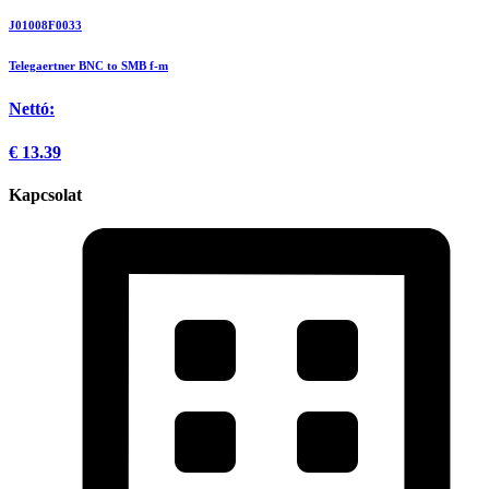
J01008F0033
Telegaertner BNC to SMB f-m
Nettó:
€
13.39
Kapcsolat