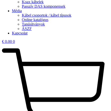
Koax kábelek
Passzív DAS komponensek
Média
Kábel csoportok / kábel típusok
Online katalógus
Tanúsítványok
ÁSZF
Kapcsolat
€
0.00
0