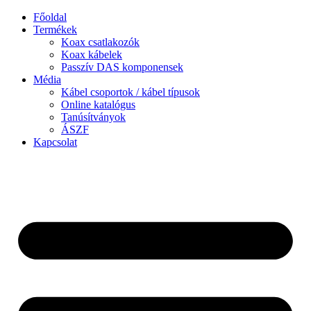
Ugrás
Főoldal
a
Termékek
tartalomhoz
Koax csatlakozók
Koax kábelek
Passzív DAS komponensek
Média
Kábel csoportok / kábel típusok
Online katalógus
Tanúsítványok
ÁSZF
Kapcsolat