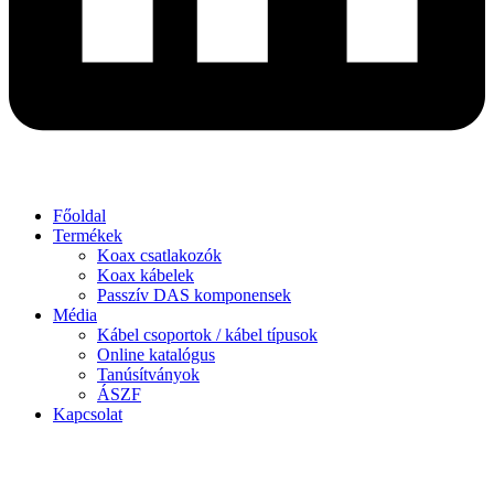
Főoldal
Termékek
Koax csatlakozók
Koax kábelek
Passzív DAS komponensek
Média
Kábel csoportok / kábel típusok
Online katalógus
Tanúsítványok
ÁSZF
Kapcsolat