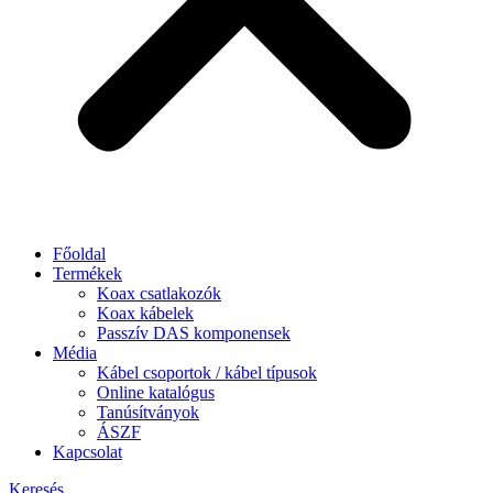
Főoldal
Termékek
Koax csatlakozók
Koax kábelek
Passzív DAS komponensek
Média
Kábel csoportok / kábel típusok
Online katalógus
Tanúsítványok
ÁSZF
Kapcsolat
Keresés