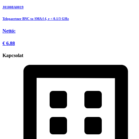
J01008A0019
Telegaertner BNC to SMA f-f, r < 0.1/3 GHz
Nettó:
€
6.88
Kapcsolat