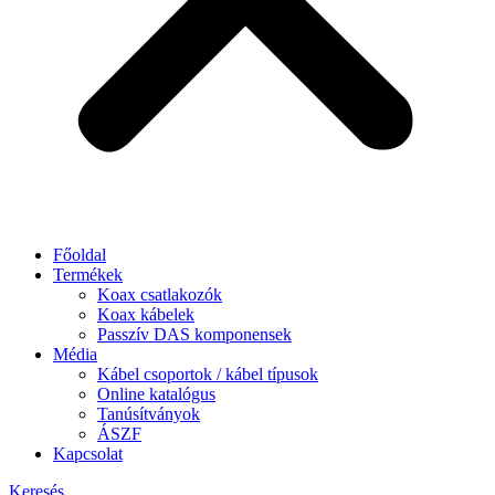
Főoldal
Termékek
Koax csatlakozók
Koax kábelek
Passzív DAS komponensek
Média
Kábel csoportok / kábel típusok
Online katalógus
Tanúsítványok
ÁSZF
Kapcsolat
Keresés