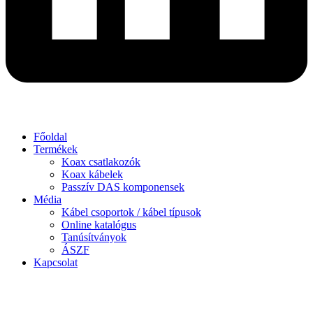
Főoldal
Termékek
Koax csatlakozók
Koax kábelek
Passzív DAS komponensek
Média
Kábel csoportok / kábel típusok
Online katalógus
Tanúsítványok
ÁSZF
Kapcsolat