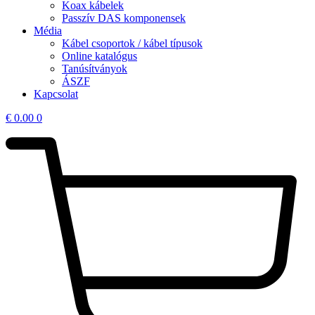
Koax kábelek
Passzív DAS komponensek
Média
Kábel csoportok / kábel típusok
Online katalógus
Tanúsítványok
ÁSZF
Kapcsolat
€
0.00
0