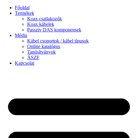
Ugrás
Főoldal
a
Termékek
tartalomhoz
Koax csatlakozók
Koax kábelek
Passzív DAS komponensek
Média
Kábel csoportok / kábel típusok
Online katalógus
Tanúsítványok
ÁSZF
Kapcsolat